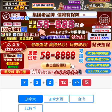
7
+
3
+
2
=
12
-
小
双
加拿大
加拿大西
台湾
比特币