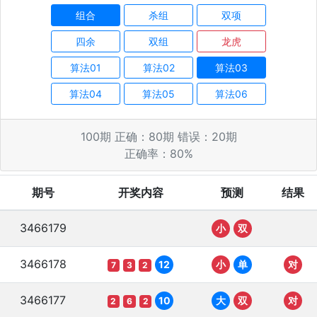
组合
杀组
双项
四余
双组
龙虎
算法01
算法02
算法03
算法04
算法05
算法06
100
期 正确：
80
期 错误：
20
期
正确率：
80
%
期号
开奖内容
预测
结果
3466179
小
双
3466178
12
小
单
对
7
3
2
3466177
10
大
双
对
2
6
2