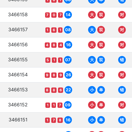
3466158
14
大
双
对
7
0
7
3466157
08
大
双
对
1
6
1
3466156
16
大
双
对
4
8
4
3466155
07
大
双
错
5
1
1
3466154
26
大
双
对
9
8
9
3466153
22
小
单
错
8
8
6
3466152
09
小
单
对
1
1
7
3466151
16
小
单
错
1
7
8