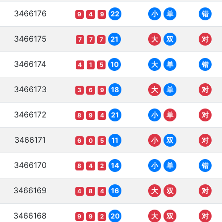
3466176
22
小
单
错
9
4
9
3466175
21
大
双
对
7
7
7
3466174
10
大
单
错
4
1
5
3466173
18
大
单
对
3
6
9
3466172
21
小
单
对
8
9
4
3466171
11
小
双
对
6
0
5
3466170
14
小
单
错
8
4
2
3466169
16
大
双
对
4
8
4
3466168
20
大
双
对
9
9
2