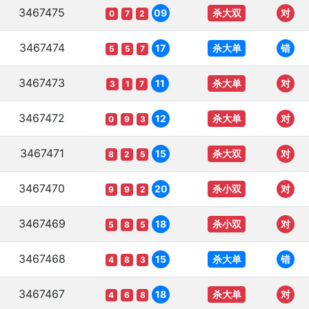
3467475
杀大双
09
对
0
7
2
3467474
杀大单
17
错
5
5
7
3467473
杀大单
11
对
3
1
7
3467472
杀大单
12
对
0
9
3
3467471
杀大双
15
对
8
2
5
3467470
杀小双
20
对
9
9
2
3467469
杀小双
18
对
5
8
5
3467468
杀大单
15
错
4
8
3
3467467
杀大单
18
对
4
6
8