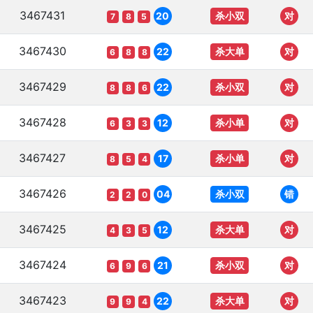
3467431
杀小双
20
对
7
8
5
3467430
杀大单
22
对
6
8
8
3467429
杀小双
22
对
8
8
6
3467428
杀小单
12
对
6
3
3
3467427
杀小单
17
对
8
5
4
3467426
杀小双
04
错
2
2
0
3467425
杀大单
12
对
4
3
5
3467424
杀小双
21
对
6
9
6
3467423
杀大单
22
对
9
9
4