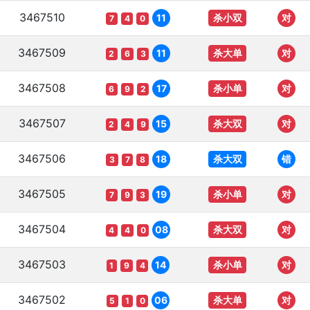
3467510
杀小双
11
对
7
4
0
3467509
杀大单
11
对
2
6
3
3467508
杀小单
17
对
6
9
2
3467507
杀大双
15
对
2
4
9
3467506
杀大双
18
错
3
7
8
3467505
杀小单
19
对
7
9
3
3467504
杀大双
08
对
4
4
0
3467503
杀小单
14
对
1
9
4
3467502
杀大单
06
对
5
1
0