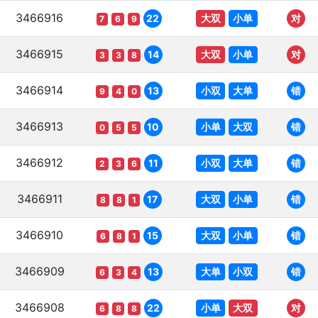
3466916
大双
小单
22
对
7
6
9
3466915
大双
小单
14
对
3
3
8
3466914
小双
大单
13
错
9
4
0
3466913
小单
大双
10
错
0
5
5
3466912
小双
大单
11
错
2
3
6
3466911
大双
小单
17
错
8
8
1
3466910
大双
小单
15
错
6
8
1
3466909
大单
小双
13
错
6
3
4
3466908
小单
大双
22
对
6
8
8