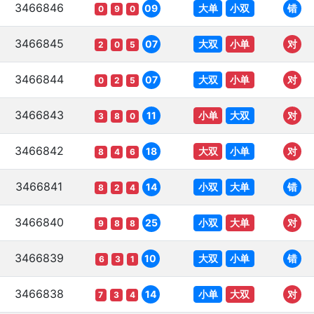
3466846
大单
小双
09
错
0
9
0
3466845
大双
小单
07
对
2
0
5
3466844
大双
小单
07
对
0
2
5
3466843
小单
大双
11
对
3
8
0
3466842
大双
小单
18
对
8
4
6
3466841
小双
大单
14
错
8
2
4
3466840
小双
大单
25
对
9
8
8
3466839
大双
小单
10
错
6
3
1
3466838
小单
大双
14
对
7
3
4