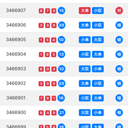
3466907
大单
小双
15
对
8
7
0
3466906
大单
小双
20
错
3
8
9
3466905
小单
大双
10
错
1
5
4
3466904
小双
大单
13
错
1
9
3
3466903
大双
小单
10
错
6
0
4
3466902
大单
小双
20
错
3
9
8
3466901
小双
大单
16
错
7
8
1
3466900
大双
小单
21
错
8
4
9
3466899
小双
大单
18
错
7
5
6