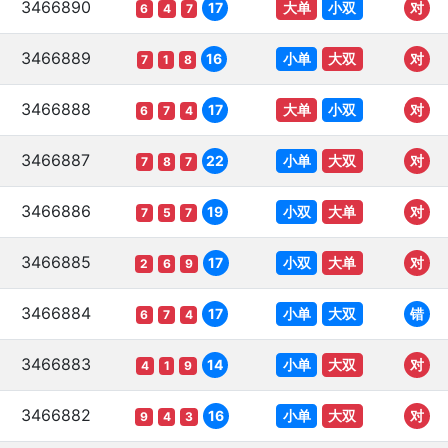
3466890
大单
小双
17
对
6
4
7
3466889
小单
大双
16
对
7
1
8
3466888
大单
小双
17
对
6
7
4
3466887
小单
大双
22
对
7
8
7
3466886
小双
大单
19
对
7
5
7
3466885
小双
大单
17
对
2
6
9
3466884
小单
大双
17
错
6
7
4
3466883
小单
大双
14
对
4
1
9
3466882
小单
大双
16
对
9
4
3