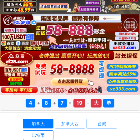
4
+
8
+
7
=
19
-
大
单
加拿大
加拿大西
台湾
比特币