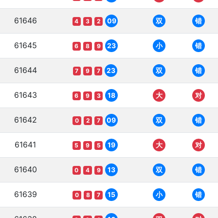
61646
09
双
错
4
3
2
61645
23
小
错
6
8
9
61644
23
双
错
7
9
7
61643
18
大
对
6
9
3
61642
09
双
错
0
2
7
61641
19
大
对
5
9
5
61640
13
双
错
0
4
9
61639
15
小
错
0
8
7