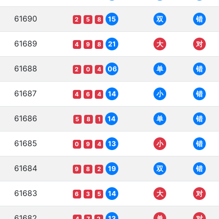
61690
15
双
错
2
5
8
61689
21
大
对
4
9
8
61688
06
单
错
2
0
4
61687
14
小
错
4
6
4
61686
14
单
错
5
8
1
61685
13
小
错
0
9
4
61684
19
双
错
9
8
2
61683
14
大
对
6
3
5
61682
13
单
对
4
7
2