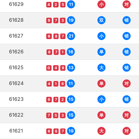
61629
11
小
对
4
2
5
61628
19
双
错
9
7
3
61627
21
小
错
6
8
7
61626
16
单
错
8
7
1
61625
13
大
错
0
4
9
61624
11
单
对
4
1
6
61623
15
小
错
6
7
2
61622
15
单
对
7
5
3
61621
19
大
对
6
6
7