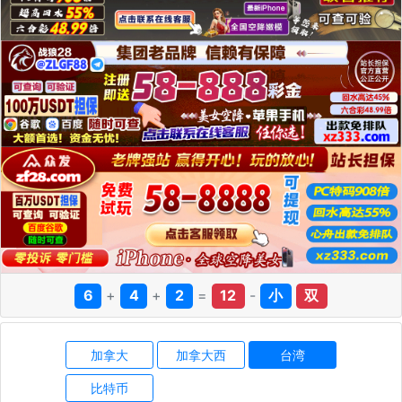
6
+
4
+
2
=
12
-
小
双
加拿大
加拿大西
台湾
比特币