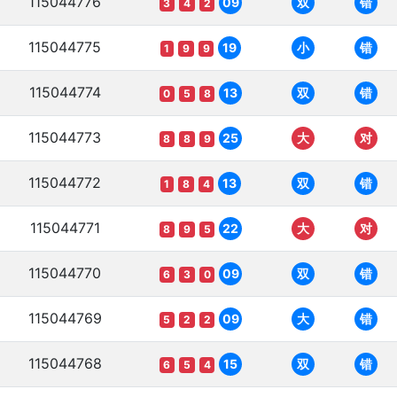
115044776
09
双
错
3
4
2
115044775
19
小
错
1
9
9
115044774
13
双
错
0
5
8
115044773
25
大
对
8
8
9
115044772
13
双
错
1
8
4
115044771
22
大
对
8
9
5
115044770
09
双
错
6
3
0
115044769
09
大
错
5
2
2
115044768
15
双
错
6
5
4