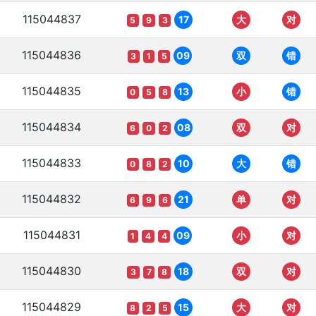
115044837
17
大
对
5
9
3
115044836
09
双
错
3
1
5
115044835
13
小
错
0
5
8
115044834
08
双
对
6
0
2
115044833
10
大
错
0
8
2
115044832
21
单
对
6
9
6
115044831
09
小
对
1
4
4
115044830
18
双
对
3
7
8
115044829
15
大
对
8
2
5