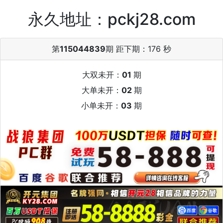
永久地址：pckj28.com
第
115044839
期 距下期：
176 秒
大双未开：
01
期
大单未开：
02
期
小单未开：
03
期