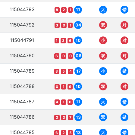
115044793
11
大
错
8
2
1
115044792
04
双
对
3
0
1
115044791
10
小
对
1
3
6
115044790
06
双
对
6
0
0
115044789
17
小
错
8
5
4
115044788
10
双
对
0
1
9
115044787
11
大
错
4
1
6
115044786
13
双
错
3
3
7
115044785
13
大
错
6
2
5