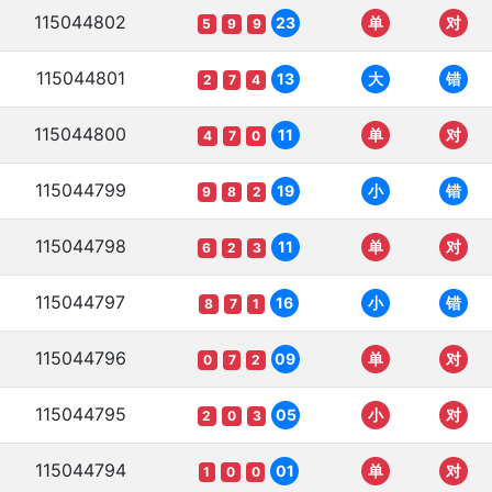
115044802
23
单
对
5
9
9
115044801
13
大
错
2
7
4
115044800
11
单
对
4
7
0
115044799
19
小
错
9
8
2
115044798
11
单
对
6
2
3
115044797
16
小
错
8
7
1
115044796
09
单
对
0
7
2
115044795
05
小
对
2
0
3
115044794
01
单
对
1
0
0